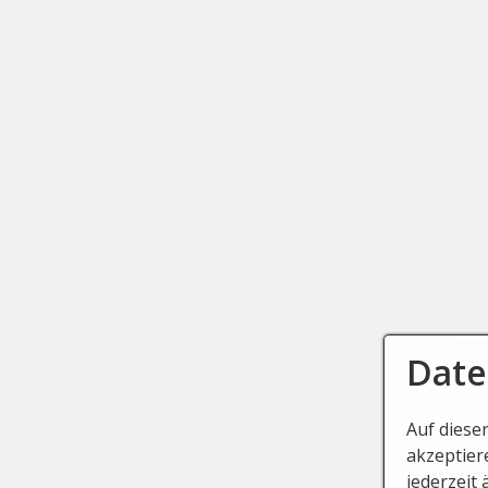
Date
Auf diese
akzeptier
Startse
jederzeit 