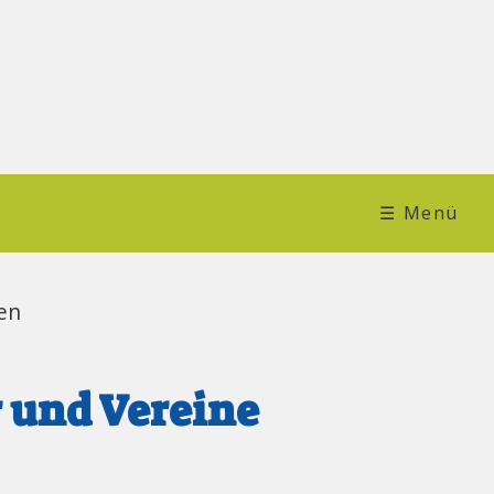
☰ Menü
pen
r und Vereine