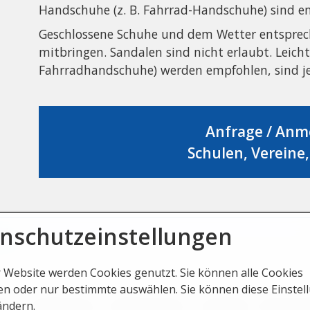
Handschuhe (z. B. Fahrrad-Handschuhe) sind emp
Geschlossene Schuhe und dem Wetter entspre
mitbringen. Sandalen sind nicht erlaubt. Leich
Fahrradhandschuhe) werden empfohlen, sind jed
Anfrage / An
Schulen, Vereine
nschutzeinstellungen
r Website werden Cookies genutzt. Sie können alle Cookies
en oder nur bestimmte auswählen. Sie können diese Einstel
ite
Impressum
Datenschutz
Kontakt
Barrier
ändern.